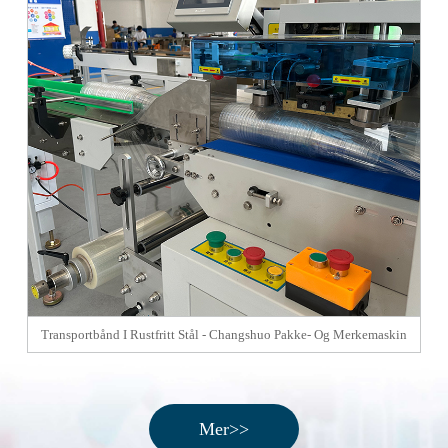
Transportbånd I Rustfritt Stål - Changshuo Pakke- Og Merkemaskin
Mo
Mer>>