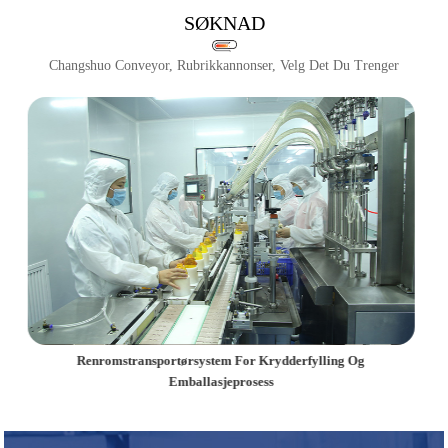
SØKNAD
Changshuo Conveyor, Rubrikkannonser, Velg Det Du Trenger
g
Modulær Plastkjedetransportør For Håndtering Av Mat Og
Batteriprodukter