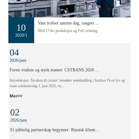
Vant trofeet samme dag, rangert ...
10
Med 17 års produksjon og FoU-erfaring
2020/1
04
2026/juni
Foren visdom og styrk teamet: CSTRANS 2026 ...
Introduksjon: Årsaken til cstrans' utendørs teambuilding i Suzhou På en lys og
varm solskinnsdag 3. juni 2026, en...
Mer>>
02
2026/juni
Et pålitelig partnerskap begynner: Russisk klient...