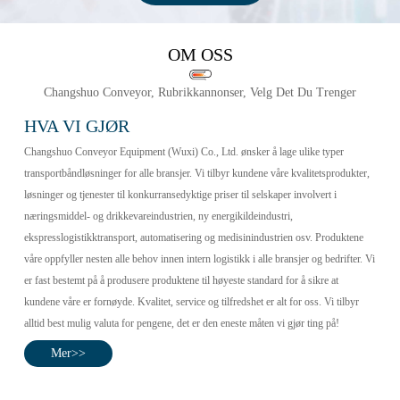
OM OSS
Changshuo Conveyor, Rubrikkannonser, Velg Det Du Trenger
HVA VI GJØR
Changshuo Conveyor Equipment (Wuxi) Co., Ltd. ønsker å lage ulike typer
transportbåndløsninger for alle bransjer. Vi tilbyr kundene våre kvalitetsprodukter,
løsninger og tjenester til konkurransedyktige priser til selskaper involvert i
næringsmiddel- og drikkevareindustrien, ny energikildeindustri,
ekspresslogistikktransport, automatisering og medisinindustrien osv. Produktene
våre oppfyller nesten alle behov innen intern logistikk i alle bransjer og bedrifter. Vi
er fast bestemt på å produsere produktene til høyeste standard for å sikre at
kundene våre er fornøyde. Kvalitet, service og tilfredshet er alt for oss. Vi tilbyr
alltid best mulig valuta for pengene, det er den eneste måten vi gjør ting på!
Mer>>